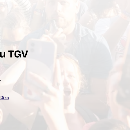
u TGV
.
d’Arc