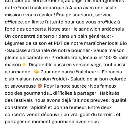
Au cœur du Nord-Ardèche, au pays des montgolfières,
notre food truck débarque à Aluna avec une seule
mission : vous régaler ! Équipe souriante, service
efficace, on limite l’attente pour que vous profitiez à
fond des concerts. Notre star : le sandwich ardéchois
Un concentré de terroir dans un pain généreux : •
Légumes de saison et PDT de notre maraîcher local Bio
• Saucisse artisanale de notre boucher • Sauce maison
pleine de caractère • Produits frais, locaux et 100 % faits
maison
Disponible aussi en version végé, tout aussi
gourmande !
Pour une pause fraîcheur : • Focaccia
club maison (version froide) • Salade de saison colorée
et savoureuse
Pour la note sucrée : Nos fameux
cookies gourmands… difficiles à partager ! Habitués
des festivals, nous avons déjà fait nos preuves : qualité
constante, rapidité et bonne humeur. Entre deux
concerts, venez découvrir un vrai goût du terroir… et
partager un moment gourmand avec nous.