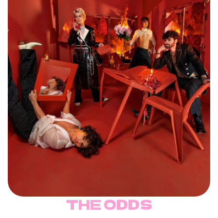
THE ODDS