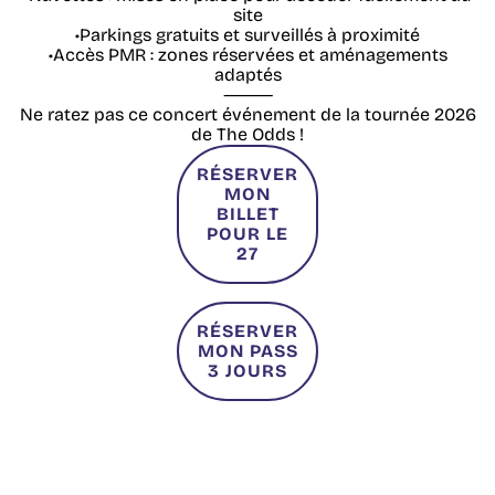
site
•Parkings gratuits et surveillés à proximité
•Accès PMR : zones réservées et aménagements
adaptés
⸻
Ne ratez pas ce concert événement de la tournée 2026
de The Odds !
RÉSERVER
MON
BILLET
POUR LE
27
RÉSERVER
MON PASS
3 JOURS