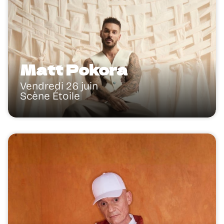
Matt Pokora
Vendredi 26 juin
Scène Étoile