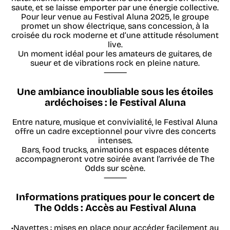
saute, et se laisse emporter par une énergie collective.
Pour leur venue au Festival Aluna 2025, le groupe
promet un show électrique, sans concession, à la
croisée du rock moderne et d’une attitude résolument
live.
Un moment idéal pour les amateurs de guitares, de
sueur et de vibrations rock en pleine nature.
⸻
Une ambiance inoubliable sous les étoiles
ardéchoises : le Festival Aluna
Entre nature, musique et convivialité, le Festival Aluna
offre un cadre exceptionnel pour vivre des concerts
intenses.
Bars, food trucks, animations et espaces détente
accompagneront votre soirée avant l’arrivée de The
Odds sur scène.
⸻
Informations pratiques pour le concert de
The Odds : Accès au Festival Aluna
•Navettes : mises en place pour accéder facilement au