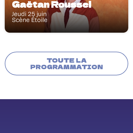
Gaëtan Roussel
Jeudi 25 juin
Scène Étoile
TOUTE LA
PROGRAMMATION