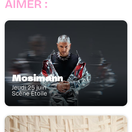
AIMER :
Mosimann
Jeudi 25 juin
Scène Étoile