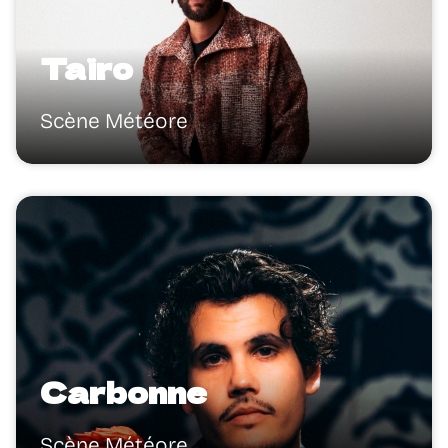
Taïro
Scène Météore
Carbonne
Scène Météore